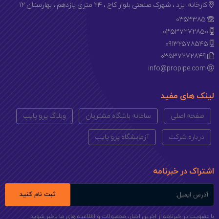
کارخانه: یزد ، شهرک صنعتی بلوار کاج ، ۲۴ متری یازدهم ، بهارستان ۱۲
0353385
03537272850
09132578545
03537272849
info@propipe.com
لینک های مفید
صفحه اصلی
سامانه باشگاه مشتریان
وبلاگ پرو پایپ
درباره شرکت
آزمایشگاه پرو پایپ
اشتراک در خبرنامه
ثبت نام کنید
با عضویت در خبرنامه از اخرین اخبار، محصولات و اطلاعیه های ما باخبر شوید