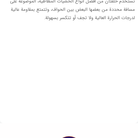
تُستخدم حلقتان من أفضل أنواع الحشيات المطاطية، الموضوعة على
مسافة محددة من بعضها البعض بين الحواف، وتتمتع بمقاومة عالية
لدرجات الحرارة العالية ولا تجف أو تتكسر بسهولة.
Code
حجم
وحدة
العبوة كبي