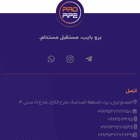
1210012
16*20
رقم
192
1210026
16*25
رقم
120
1210020
20*25
رقم
120
برو بايب، مستقبل مستدام.
1210036
16*32
رقم
80
1210030
20*32
رقم
80
1210035
25*32
رقم
64
اتصل
المصنع:ایران، یزد، المنطقة الصناعية، شارع الكاج، شارع 11، مبنى 12
+983537272850
+9835-3385
+989132578545
+983537272849