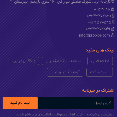
کارخانه: یزد ، شهرک صنعتی بلوار کاج ، ۲۴ متری یازدهم ، بهارستان ۱۲
0353385
03537272850
09132578545
03537272849
info@propipe.com
لینک های مفید
صفحه اصلی
سامانه باشگاه مشتریان
وبلاگ پرو پایپ
درباره شرکت
آزمایشگاه پرو پایپ
اشتراک در خبرنامه
ثبت نام کنید
با عضویت در خبرنامه از اخرین اخبار، محصولات و اطلاعیه های ما باخبر شوید