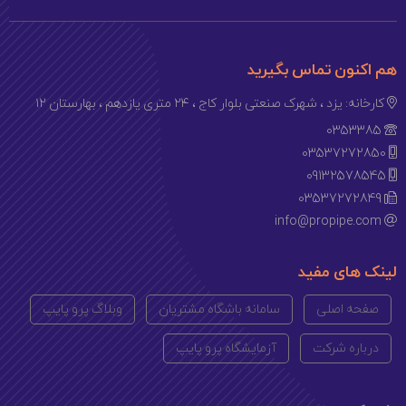
هم اکنون تماس بگیرید
کارخانه: یزد ، شهرک صنعتی بلوار کاج ، ۲۴ متری یازدهم ، بهارستان ۱۲
0353385
03537272850
09132578545
03537272849
info@propipe.com
لینک های مفید
صفحه اصلی
سامانه باشگاه مشتریان
وبلاگ پرو پایپ
درباره شرکت
آزمایشگاه پرو پایپ