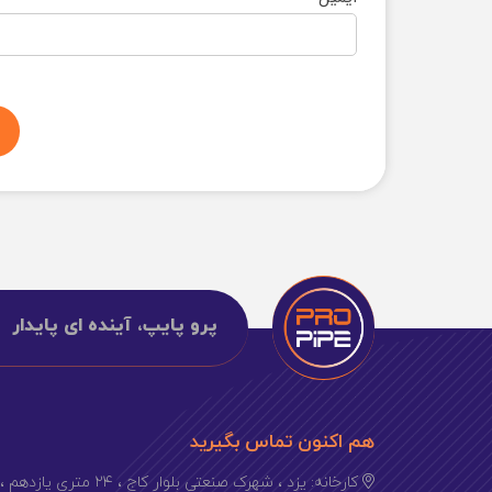
پرو پایپ، آینده ای پایدار
هم اکنون تماس بگیرید
کارخانه: یزد ، شهرک صنعتی بلوار کاج ، ۲۴ متری یازدهم ، بهارستان ۱۲