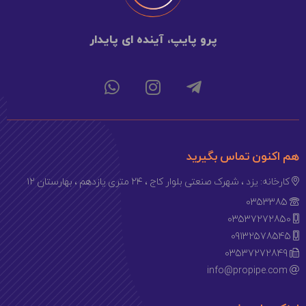
پرو پایپ، آینده ای پایدار
هم اکنون تماس بگیرید
کارخانه: یزد ، شهرک صنعتی بلوار کاج ، ۲۴ متری یازدهم ، بهارستان ۱۲
0353385
03537272850
09132578545
03537272849
info@propipe.com